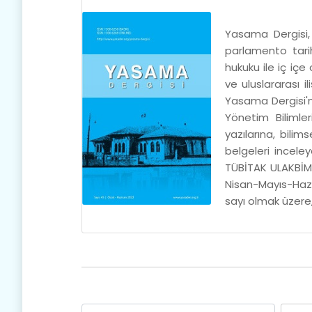
Yasama Dergisi,
parlamento tarih
hukuku ile iç iç
ve uluslararası i
Yasama Dergisi'nd
Yönetim Bilimler
yazılarına, bili
belgeleri incele
TÜBİTAK ULAKBİM
Nisan-Mayıs-Hazi
sayı olmak üzere,