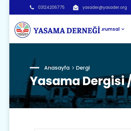
03124206775
yasader@yasader.org
Kurumsal
Anasayfa
Dergi
Yasama Dergisi /