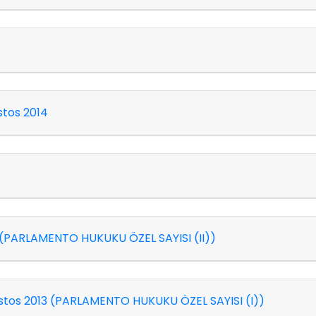
tos 2014
Sayı 25: Eylül-Ekim-Kasım-Aralık 2013 (PARLAMENTO HUKUKU ÖZEL SAYISI (II))
tos 2013 (PARLAMENTO HUKUKU ÖZEL SAYISI (I))