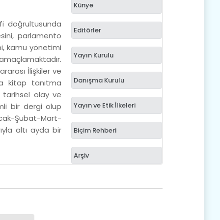
Künye
fi doğrultusunda
Editörler
esini, parlamento
mi, kamu yönetimi
Yayın Kurulu
nı amaçlamaktadır.
arası İlişkiler ve
Danışma Kurulu
ıca kitap tanıtma
 tarihsel olay ve
Yayın ve Etik İlkeleri
li bir dergi olup
Ocak-Şubat-Mart-
yla altı ayda bir
Biçim Rehberi
Arşiv