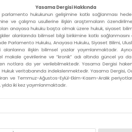
Yasama Dergisi Hakkında
 parlamento hukukunun gelişimine katkı sağlanması hede
ine ve çalışma usullerine ilişkin araştırmaların özendirilm
e olan anayasa hukuku başta olmak üzere hukuk, siyaset bili
lişkiler alanlarında bilimsel bilgi birikimine katkı sağlanması
e Parlamento Hukuku, Anayasa Hukuku, Siyaset Bilimi, Uluslar
i alanlarına ilişkin bilimsel yazılar yayımlanmaktadır. Ayr
msel makale çevirilerine ve “kronik” adı altında güncel ya da
yen notlara da yer verilebilmektedir. Yasama Dergisi hakem
 Hukuk veritabanında indekslenmektedir. Yasama Dergisi, 
ran ve Temmuz-Ağustos-Eylül-Ekim-Kasım-Aralık periyotları
 yılda iki kez yayımlanmaktadır.