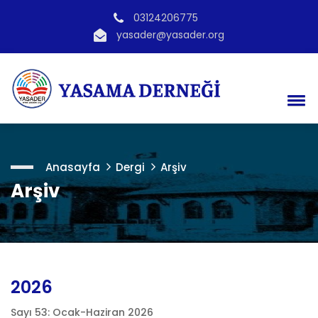
03124206775
yasader@yasader.org
Anasayfa
Dergi
Arşiv
Arşiv
2026
Sayı 53: Ocak-Haziran 2026