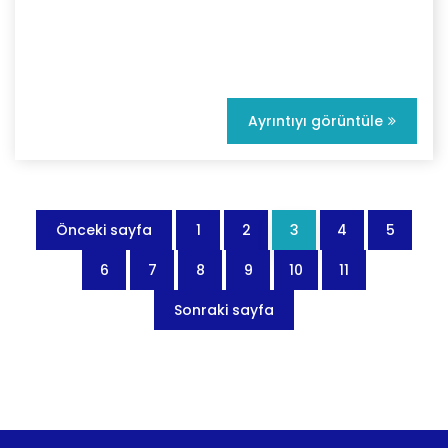
Ayrıntıyı görüntüle
Önceki sayfa
1
2
3
4
5
6
7
8
9
10
11
Sonraki sayfa