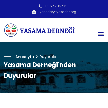
03124206775
yasader@yasader.org
Anasayfa
Duyurular
Yasama Derneği'nden
Duyurular