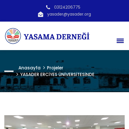
03124206775
yasader@yasader.org
Anasayfa
Projeler
YASADER ERCİYES ÜNİVERSİTESİNDE