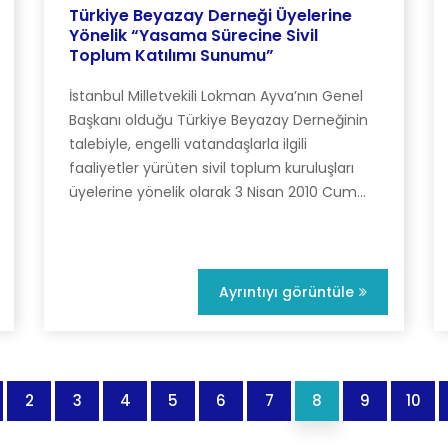
Türkiye Beyazay Derneği Üyelerine
Yönelik “Yasama Sürecine Sivil
Toplum Katılımı Sunumu”
İstanbul Milletvekili Lokman Ayva’nın Genel
Başkanı olduğu Türkiye Beyazay Derneğinin
talebiyle, engelli vatandaşlarla ilgili
faaliyetler yürüten sivil toplum kuruluşları
üyelerine yönelik olarak 3 Nisan 2010 Cum...
Ayrıntıyı görüntüle
2
3
4
5
6
7
8
9
10