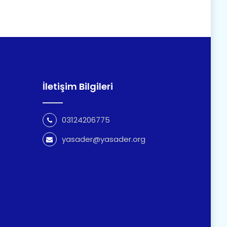
İletişim Bilgileri
03124206775
yasader@yasader.org