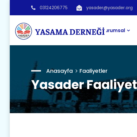
03124206775
yasader@yasader.org
Kurumsal
Anasayfa
Faaliyetler
Yasader Faaliyet