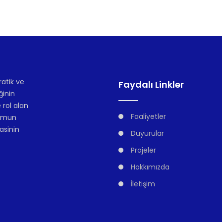
atik ve
Faydalı Linkler
ğinin
 rol alan
Faaliyetler
lumun
asinin
Duyurular
Projeler
Hakkımızda
İletişim