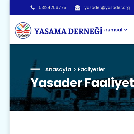
03124206775
yasader@yasader.org
Kurumsal
Anasayfa
Faaliyetler
Yasader Faaliyet