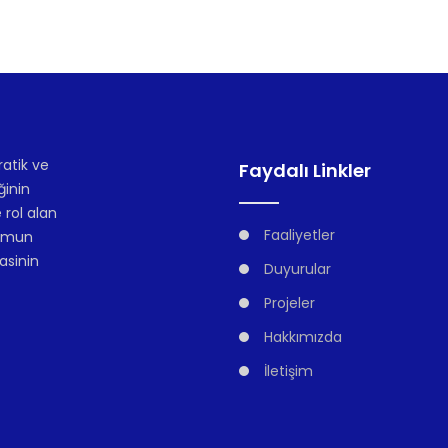
atik ve
Faydalı Linkler
ğinin
 rol alan
Faaliyetler
lumun
asinin
Duyurular
Projeler
Hakkımızda
İletişim