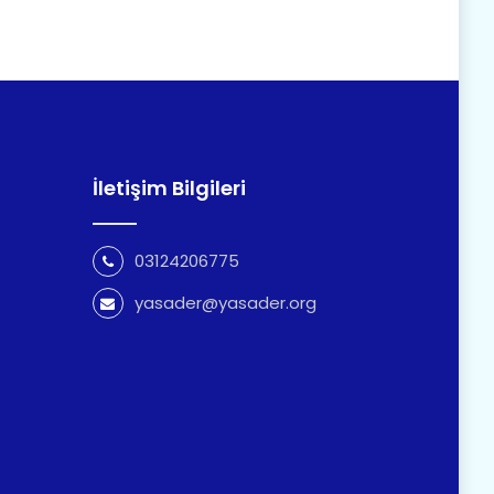
İletişim Bilgileri
03124206775
yasader@yasader.org