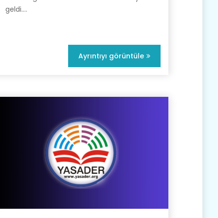
geldi....
Ayrıntıyı görüntüle