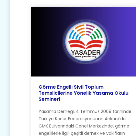
Görme Engelli Sivil Toplum
Temsilcilerine Yönelik Yasama Okulu
Semineri
Yasama Derneği, 4 Temmuz 2009 tarihinde
Türkiye Körler Federasyonunun Ankara’da
GMK Bulvarındaki Genel Merkezinde, görme
engellilerle ilgili çeşitli dernek ve vakıfların